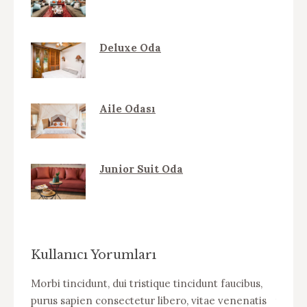
Deluxe Oda
Aile Odası
Junior Suit Oda
Kullanıcı Yorumları
elit
Morbi tincidunt, dui tristique tincidunt faucibus,
WOW! D
purus sapien consectetur libero, vitae venenatis
tincid