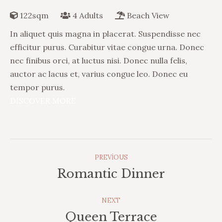
122sqm
4 Adults
Beach View
In aliquet quis magna in placerat. Suspendisse nec
efficitur purus. Curabitur vitae congue urna. Donec
nec finibus orci, at luctus nisi. Donec nulla felis,
auctor ac lacus et, varius congue leo. Donec eu
tempor purus.
DISCOVER MORE
Album
PREVIOUS
Navigation
Romantic Dinner
Previous
album:
NEXT
Queen Terrace
Next