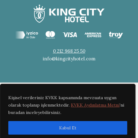
0 212 968 25 50
info@kingcityhotel.com
© Copyright 2021. Tüm hakları saklıdır.
Kişisel verileriniz KVKK kapsamında mevzuata uygun
Bottom menu
olarak toplanıp işlenmektedir.
KVKK Aydınlatma Metni
’ni
buradan inceleyebilirsiniz.
Kabul Et
Turkish