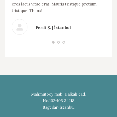
eros lacus vitae erat. Mauris tristique pretium
venena
us
tristique. Thanx!
pretiu
.
— Ferdi Ş. | İstanbul
Mahmutbey mah. Halkalı cad.
No:102-106 34218
Bağcılar-İstanbul