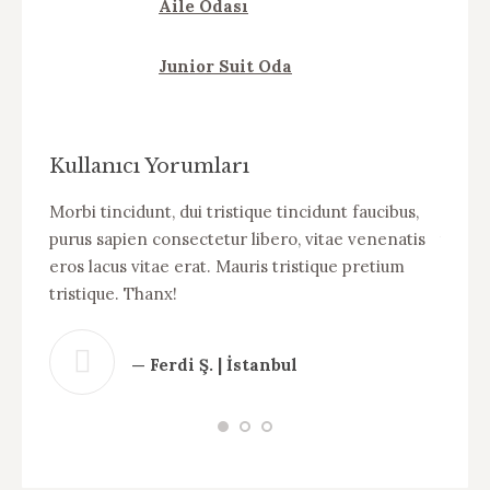
Aile Odası
Junior Suit Oda
Kullanıcı Yorumları
elit
Morbi tincidunt, dui tristique tincidunt faucibus,
WOW! D
purus sapien consectetur libero, vitae venenatis
tincid
eros lacus vitae erat. Mauris tristique pretium
venena
us
tristique. Thanx!
pretiu
.
— Ferdi Ş. | İstanbul